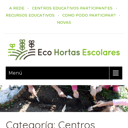
A REDE
·
CENTROS EDUCATIVOS PARTICIPANTES
·
RECURSOS EDUCATIVOS
·
COMO PODO PARTICIPAR?
·
NOVAS
Menú
Categoría: Centros