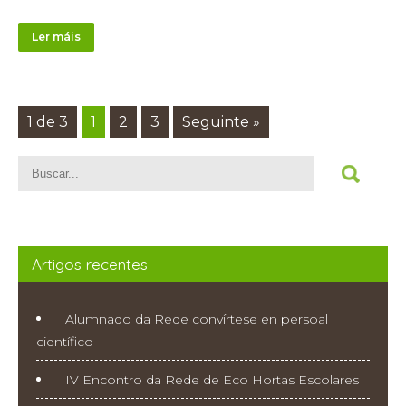
Ler máis
1 de 3
1
2
3
Seguinte »
Artigos recentes
Alumnado da Rede convírtese en persoal
científico
IV Encontro da Rede de Eco Hortas Escolares