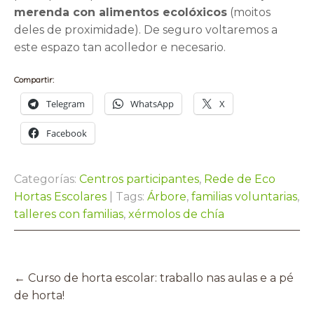
merenda con alimentos ecolóxicos
(moitos
deles de proximidade). De seguro voltaremos a
este espazo tan acolledor e necesario.
Compartir:
Telegram
WhatsApp
X
Facebook
Categorías:
Centros participantes
,
Rede de Eco
Hortas Escolares
| Tags:
Árbore
,
familias voluntarias
,
talleres con familias
,
xérmolos de chía
Post
navigation
←
Curso de horta escolar: traballo nas aulas e a pé
de horta!