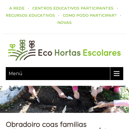
A REDE
·
CENTROS EDUCATIVOS PARTICIPANTES
·
RECURSOS EDUCATIVOS
·
COMO PODO PARTICIPAR?
·
NOVAS
Menú
Obradoiro coas familias