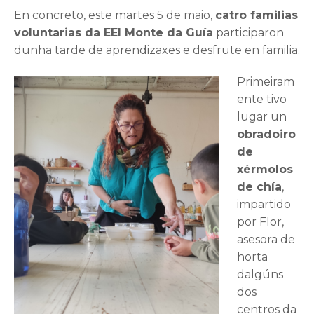
En concreto, este martes 5 de maio,
catro familias
voluntarias da EEI Monte da Guía
participaron
dunha tarde de aprendizaxes e desfrute en familia.
Primeiram
ente tivo
lugar un
obradoiro
de
xérmolos
de chía
,
impartido
por Flor,
asesora de
horta
dalgúns
dos
centros da