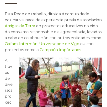
Esta Rede de traballo, dirixida á comunidade
educativa, nace da experiencia previa da asociación
Amigas da Terra
en proxectos educativos no eido
do consumo responsable e a agroecoloxía, levados
a cabo en colaboración con outras entidades como
Oxfam-Intermón
,
Universidade de Vigo
ou con
proxectos como a
Campaña Impórtanos
.
A
trav
és
de
dive
rsos
pro
xec