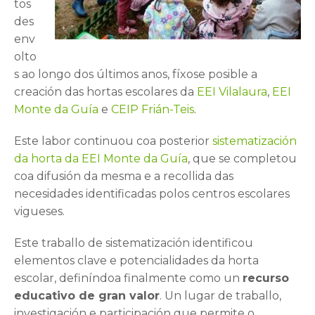
tos
des
env
olto
s ao longo dos últimos anos, fíxose posible a
creación das hortas escolares da
EEI Vilalaura
,
EEI
Monte da Guía
e
CEIP Frián-Teis
.
Este labor continuou coa posterior
sistematización
da horta da EEI Monte da Guía
, que se completou
coa difusión da mesma e a recollida das
necesidades identificadas polos centros escolares
vigueses.
Este traballo de sistematización identificou
elementos clave e potencialidades da horta
escolar, definíndoa finalmente como un
recurso
educativo de gran valor
. Un lugar de traballo,
investigación e participación que permite o