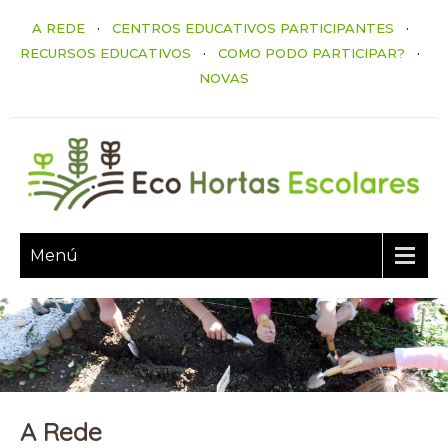
A REDE
·
CENTROS EDUCATIVOS PARTICIPANTES
·
RECURSOS EDUCATIVOS
·
COMO PODO PARTICIPAR?
·
NOVAS
Menú
A Rede