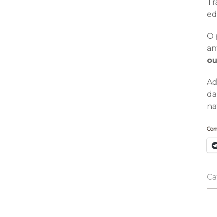
Tr
ed
O 
an
ou
Ad
da
na
Com
Ca
Po