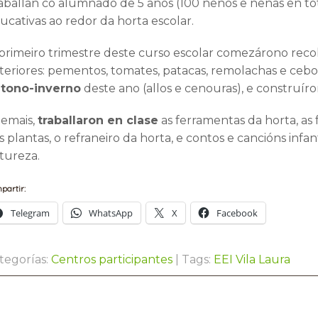
aballan co alumnado de 5 anos (100 nenos e nenas en tota
ucativas ao redor da horta escolar.
primeiro trimestre deste curso escolar comezárono reco
teriores: pementos, tomates, patacas, remolachas e ceb
tono-inverno
deste ano (allos e cenouras), e construí
emais,
traballaron en clase
as ferramentas da horta, as 
s plantas, o refraneiro da horta, e contos e cancións infa
tureza.
partir:
Telegram
WhatsApp
X
Facebook
tegorías:
Centros participantes
| Tags:
EEI Vila Laura
st