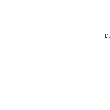
na
←
De