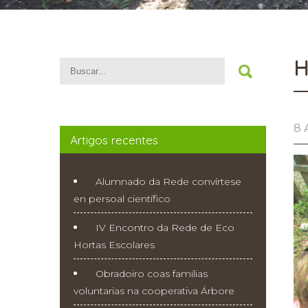
H
8 
Artigos recentes
Alumnado da Rede convírtese
en persoal científico
IV Encontro da Rede de Eco
Hortas Escolares
Obradoiro coas familias
voluntarias na cooperativa Árbore